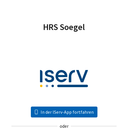
HRS Soegel
In der IServ-App fortfahren
oder