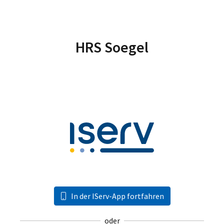
HRS Soegel
In der IServ-App fortfahren
oder